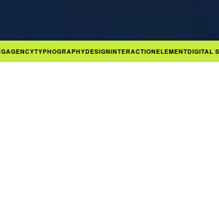
GENCY
TYPHOGRAPHY
DESIGN
INTERACTION
ELEMENT
DIGITAL SOL
创造以用户为中心的设计
帮助企业快速增长
+ 品牌设计
+ UX/UI设计
+ 网站建设
+ 小程序开发
+ VI设计
联系我们开始设计
了解我们更多