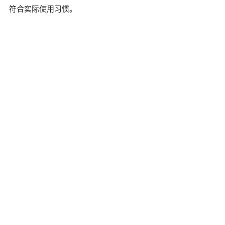
符合实际使用习惯。
6. UI设计能直接提升网站转化率吗？
不能简单画等号。UI设计
能减少因为操作不顺、信息混乱导致的用户流失，但转化率还
受内容质量、产品本身、获客渠道等多个因素影响，不应被当
作设计公司能单独保证的结果。
7. 一个UI设计项目大概要经历哪些阶段？
通常包括需求沟通与
信息梳理、原型设计、视觉设计、设计规范输出，如果包含开
发还会有前端实现、测试和上线环节。具体周期和阶段划分因
项目复杂度和服务商流程而异。
8. 网站界面设计只需要做首页吗？
不是。首页只是用户路径的
起点，服务页、案例页、联系页等内页的界面设计同样会影响
用户是否愿意继续浏览和咨询，不应该被忽略。