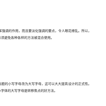
挥强调的作用，而且要淡化强调的要点，令人眼花缭乱。所以，
必须避免各种各样的方法被混合使用。
标题的小写字母改为大写字母，这可以大大提高设计的正式性。
小字体的大写字母是转移焦点的好方法。