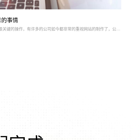
意的事情
企业网站制作针对公司来讲是1个很关键的操作，有许多的公司如今都非常的重视网站的制作了，公司能够利用网站来对自身的企业品牌进行基本建设以及对业务流程进行运营等方面，那样的话就可做到在互联网上进行新的销售市场的发展，确保投入较为少的资金却能够获得很高的盈利，可是在企业建站的时候有某些事情必须我们分外的留意，那麼，在企业网站制作中必须留意哪些事情呢?下边专业网站建设公司专业技术人员为大伙儿详细介绍。