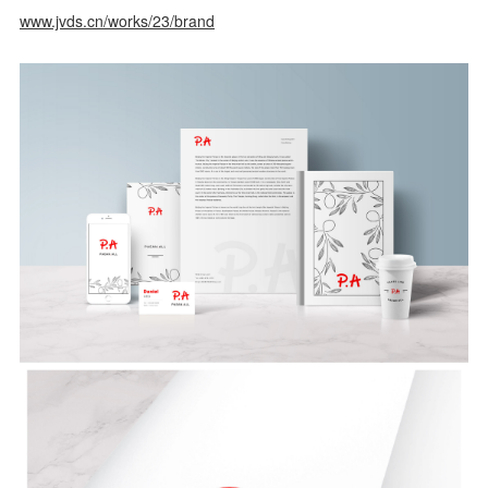
www.jvds.cn/works/23/brand