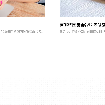
有哪些因素会影响网站建
无论是不久才入门的或是早已从业网站优化一定时间的专业人士，对PC端和手机端因该听得非常多了，要想把手机端网站弄好SEO优化，那麼前提咱们就必需弄清楚手机端和PC端的区别有什么，下边北京网站建设公司专业技术人员为大伙儿详细介绍。