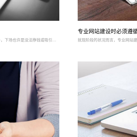
专业网站建设时必须遵
网站建设是一种比较复杂的过程，导致网站建设失败的根本原因许多，下场也许是没法挣钱或吸引住用户和投资人，乃至比较严重的是不可以正常的工作。在许多网站的建设的初期，要在网络上正常的运作也是不太可能的。因此，在刚开始建网站的时候，要留意这一些可能会毁坏你计划的潜在性风险。那麼，网站建设失败的根本原因是什么?今天北京网站建设公司和大家聊聊。