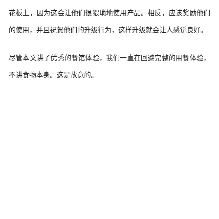
花板上，因为这会让他们很猥琐地使用产品。相反，应该奖励他们
的使用，并且祝贺他们的升级行为，这样升级就会让人感觉良好。
尽管本文讲了优秀的餐馆体验，我们一直在回避完整的用餐体验，
不讲食物本身。这是故意的。
食物的品质不是我们印象最深的部分，而是顾客引导的体验。
设计师们：你们正在创办的是一家什么样的餐馆？
上一篇
可视化UI设计中要注意的这几点