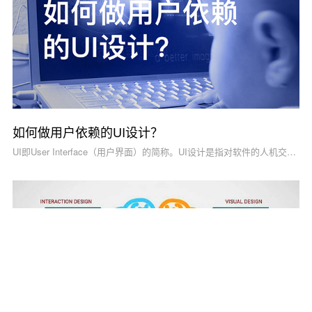
如何做用户依赖的UI设计？
UI即User Interface（用户界面）的简称。UI设计是指对软件的人机交互、操作逻辑、界面美观的整体设计。好的UI设计不仅界面美观有个性，更重要的是操作舒适、自由，让软件的使用变得轻松自如。